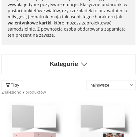
na 40 urodziny
personalizowane
wywoła jedynie pozytywne emocje. Klasyczne podarunki w
postaci bukietów kwiatów, czy czekoladek to bez wątpienia
dla nauczyciela
miły gest, jednak nie mają tak osobistego charakteru jak
na 50 urodziny
Torby
walentynkowe kartki,
które możesz zaprojektować
personalizowane
samodzielnie. Z pewnością osoba obdarowana zapamięta
dla miłośników
ten prezent na zawsze.
na wesele
kotów
Poduszki ze
zdjęciem
na rocznicę
dla miłośników
ślubu
psów
Kategorie
Fotografie
na rozpoczęcie
dla brata
Filtry
szkoły
Naklejki i
Znaleziono
7
produktów
naprasowanki
dla siostry
imienne
na zakończenie
szkoły
dla chłopaka
Bombki ze
zdjęciem
na pamiątkę z
wakacji
dla dziewczyny