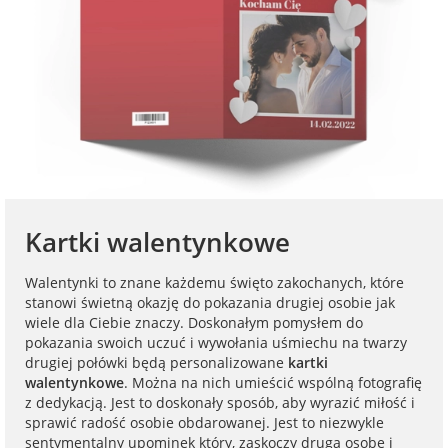
na Dzień Mamy
dla 30-latka
Kupony na
Zawieszki do
walentynki
samochodu ze
FotoKalendarze
na Dzień
dla 40-latka
zdjęciem
drewniane
Dziecka
Naklejki
dla mamy
Personalizowane
FotoKalendarze
na Dzień Ojca
gry ze zdjęciem
magnetyczne
Listwy do plakatów
dla taty
na urodziny
Plakaty ze zdjęć
FotoKalendarze
Opakowania
Kartki walentynkowe
adwentowe
prezentowe
dla babci
na roczek
Kubki
Walentynki to znane każdemu święto zakochanych, które
personalizowane
Woreczki z organzy
stanowi świetną okazję do pokazania drugiej osobie jak
dla dziadka
wiele dla Ciebie znaczy. Doskonałym pomysłem do
na 18 urodziny
pokazania swoich uczuć i wywołania uśmiechu na twarzy
Koszulki
Koperty
drugiej połówki będą personalizowane
kartki
dla dziecka
personalizowane
walentynkowe
. Można na nich umieścić wspólną fotografię
na 30 urodziny
z dedykacją. Jest to doskonały sposób, aby wyrazić miłość i
Inne
sprawić radość osobie obdarowanej. Jest to niezwykle
dla ucznia
Fartuchy
sentymentalny upominek który, zaskoczy drugą osobę i