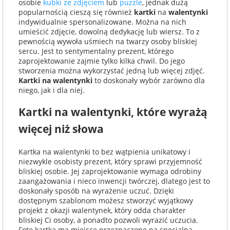
osobie
kubki ze zdjęciem
lub
puzzle
, jednak dużą
popularnością cieszą się również
kartki
na
walentynki
indywidualnie spersonalizowane. Można na nich
umieścić zdjęcie, dowolną dedykację lub wiersz. To z
pewnością wywoła uśmiech na twarzy osoby bliskiej
sercu. Jest to sentymentalny prezent, którego
zaprojektowanie zajmie tylko kilka chwil. Do jego
stworzenia można wykorzystać jedną lub więcej zdjęć.
Kartki na walentynki
to doskonały wybór zarówno dla
niego, jak i dla niej.
Kartki na walentynki, które wyrażą
więcej niż słowa
Kartka na walentynki to bez wątpienia unikatowy i
niezwykle osobisty prezent, który sprawi przyjemność
bliskiej osobie. Jej zaprojektowanie wymaga odrobiny
zaangażowania i nieco inwencji twórczej, dlatego jest to
doskonały sposób na wyrażenie uczuć. Dzięki
dostępnym szablonom możesz stworzyć wyjątkowy
projekt z okazji walentynek, który odda charakter
bliskiej Ci osoby, a ponadto pozwoli wyrazić uczucia.
Foto kartka ma miejsce przeznaczone na specjalną