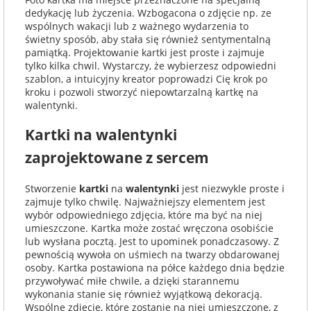
dedykację lub życzenia. Wzbogacona o zdjęcie np. ze
wspólnych wakacji lub z ważnego wydarzenia to
świetny sposób, aby stała się również sentymentalną
pamiątką. Projektowanie kartki jest proste i zajmuje
tylko kilka chwil. Wystarczy, że wybierzesz odpowiedni
szablon, a intuicyjny kreator poprowadzi Cię krok po
kroku i pozwoli stworzyć niepowtarzalną kartkę na
walentynki.
Kartki na walentynki
zaprojektowane z sercem
Stworzenie
kartki
na
walentynki
jest niezwykle proste i
zajmuje tylko chwilę. Najważniejszy elementem jest
wybór odpowiedniego zdjęcia, które ma być na niej
umieszczone. Kartka może zostać wręczona osobiście
lub wysłana pocztą. Jest to upominek ponadczasowy. Z
pewnością wywoła on uśmiech na twarzy obdarowanej
osoby. Kartka postawiona na półce każdego dnia będzie
przywoływać miłe chwile, a dzięki starannemu
wykonania stanie się również wyjątkową dekoracją.
Wspólne zdjęcie, które zostanie na niej umieszczone, z