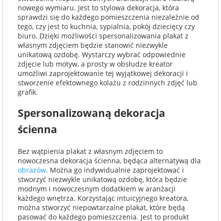
nowego wymiaru. Jest to stylowa dekoracja, która
na Wielkanoc
sprawdzi się do każdego pomieszczenia niezależnie od
tego, czy jest to kuchnia, sypialnia, pokój dziecięcy czy
biuro. Dzięki możliwości spersonalizowania plakat z
na wieczór
własnym zdjęciem będzie stanowić niezwykle
unikatową ozdobę. Wystarczy wybrać odpowiednie
panieński
zdjęcie lub motyw, a prosty w obsłudze kreator
umożliwi zaprojektowanie tej wyjątkowej dekoracji i
stworzenie efektownego kolażu z rodzinnych zdjęć lub
na wieczór
grafik.
kawalerski
Spersonalizowaną dekoracja
ścienna
Bez wątpienia plakat z własnym zdjęciem to
nowoczesna dekoracja ścienna, będąca alternatywą dla
obrazów
. Można go indywidualnie zaprojektować i
stworzyć niezwykle unikatową ozdobę, która będzie
modnym i nowoczesnym dodatkiem w aranżacji
każdego wnętrza. Korzystając intuicyjnego kreatora,
można stworzyć niepowtarzalne plakat, które będą
pasować do każdego pomieszczenia. Jest to produkt