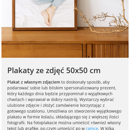
na Dzień Mamy
dla 30-latka
Kupony na
Zawieszki do
walentynki
samochodu ze
FotoKalendarze
na Dzień
dla 40-latka
zdjęciem
drewniane
Dziecka
Naklejki
dla mamy
Personalizowane
FotoKalendarze
na Dzień Ojca
gry ze zdjęciem
magnetyczne
Listwy do plakatów
dla taty
na urodziny
Plakaty ze zdjęć
FotoKalendarze
Opakowania
Plakaty ze zdjęć 50x50 cm
adwentowe
prezentowe
dla babci
na roczek
Kubki
Plakat z własnym zdjęciem
to doskonały sposób, aby
personalizowane
Woreczki z organzy
podarować sobie lub bliskim spersonalizowany prezent,
dla dziadka
który każdego dnia będzie przypominał o wyjątkowych
na 18 urodziny
chwilach i wprawiał w dobry nastrój. Wystarczy wybrać
Koszulki
Koperty
ulubione zdjęcie i złożyć zamówienie korzystając z
dla dziecka
personalizowane
gotowego szablonu. Umożliwia on stworzenie wyjątkowego
na 30 urodziny
plakatu w formie kolażu, składającego się z większej ilości
Inne
fotografii. Na fotoplakacie można umieścić również własny
dla ucznia
Fartuchy
tekst lub grafikę, po czym umieścić go w
ramce
. W kilka