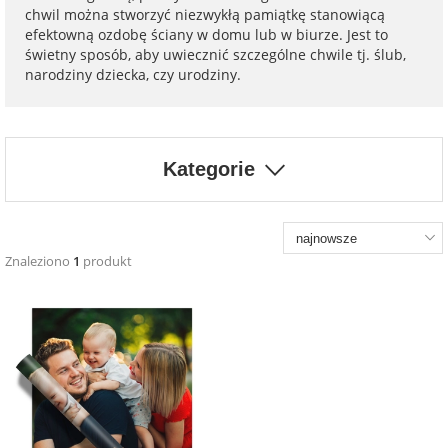
na 40 urodziny
personalizowane
chwil można stworzyć niezwykłą pamiątkę stanowiącą
efektowną ozdobę ściany w domu lub w biurze. Jest to
dla nauczyciela
świetny sposób, aby uwiecznić szczególne chwile tj. ślub,
na 50 urodziny
Torby
narodziny dziecka, czy urodziny.
personalizowane
dla miłośników
na wesele
kotów
Poduszki ze
zdjęciem
Kategorie
na rocznicę
dla miłośników
ślubu
psów
Fotografie
Znaleziono
1
produkt
na rozpoczęcie
dla brata
szkoły
Naklejki i
naprasowanki
dla siostry
imienne
na zakończenie
szkoły
dla chłopaka
Bombki ze
zdjęciem
na pamiątkę z
wakacji
dla dziewczyny