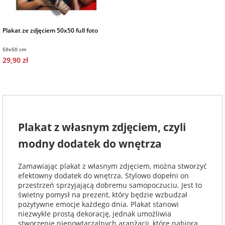
Fotoksiążki
na Dzień
dla przyjaciółki
Plakat ze zdjęciem 50x50 full foto
Chłopaka
Dodatki i
opakowania
50x50 cm
dla przyjaciela
29,90 zł
na Dzień Kobiet
na walentynki
Plakat z własnym zdjęciem, czyli
na mikołajki
modny dodatek do wnętrza
na prezent
Zamawiając plakat z własnym zdjęciem, można stworzyć
świąteczny
efektowny dodatek do wnętrza. Stylowo dopełni on
przestrzeń sprzyjającą dobremu samopoczuciu. Jest to
świetny pomysł na prezent, który będzie wzbudzał
na Dzień Babci i
pozytywne emocje każdego dnia. Plakat stanowi
Dziadka
niezwykle prostą dekorację, jednak umożliwia
stworzenie niepowtarzalnych aranżacji, które nabiorą