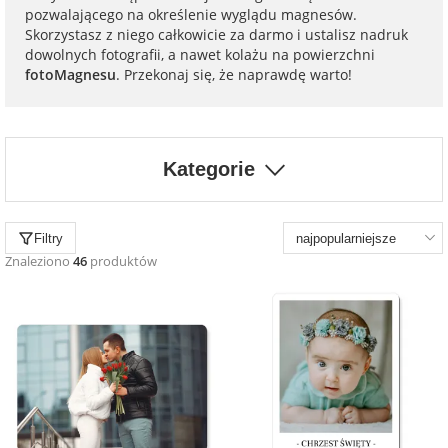
na 40 urodziny
personalizowane
pozwalającego na określenie wyglądu magnesów.
Skorzystasz z niego całkowicie za darmo i ustalisz nadruk
dla nauczyciela
dowolnych fotografii, a nawet kolażu na powierzchni
na 50 urodziny
Torby
fotoMagnesu
. Przekonaj się, że naprawdę warto!
personalizowane
dla miłośników
na wesele
kotów
Poduszki ze
zdjęciem
Kategorie
na rocznicę
dla miłośników
ślubu
psów
Fotografie
Filtry
Znaleziono
46
produktów
na rozpoczęcie
dla brata
szkoły
Naklejki i
naprasowanki
dla siostry
imienne
na zakończenie
szkoły
dla chłopaka
Bombki ze
zdjęciem
na pamiątkę z
wakacji
dla dziewczyny