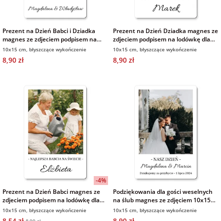
Prezent na Dzień Babci i Dziadka
Prezent na Dzień Dziadka magnes ze
magnes ze zdjeciem podpisem na
zdjeciem podpisem na lodówkę dla
lodówkę dla Babci Dziadka 10x15 cm
Dziadka 10x15 cm
10x15 cm, błyszczące wykończenie
10x15 cm, błyszczące wykończenie
8,90 zł
8,90 zł
-4%
Prezent na Dzień Babci magnes ze
Podziękowania dla gości weselnych
zdjeciem podpisem na lodówkę dla
na ślub magnes ze zdjęciem 10x15
Babci 10x15 cm
cm
10x15 cm, błyszczące wykończenie
10x15 cm, błyszczące wykończenie
8,54 zł
8,90 zł
8,90 zł