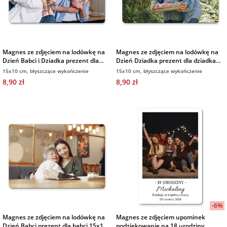
Magnes ze zdjęciem na lodówkę na
Magnes ze zdjęciem na lodówkę na
Dzień Babci i Dziadka prezent dla
Dzień Dziadka prezent dla dziadka
Dziadków 15x10 cm
15x10 cm
15x10 cm, błyszczące wykończenie
15x10 cm, błyszczące wykończenie
8,90 zł
8,90 zł
-6%
Magnes ze zdjęciem na lodówkę na
Magnes ze zdjęciem upominek
Dzień Babci prezent dla babci 15x10
podziękowanie na 18 urodziny