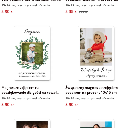
cm
osiemnastkę 10x15 cm
15x10 cm, błyszczące wykończenie
10x15 cm, błyszczące wykończenie
8,90 zł
8,35 zł
8,90 zł
Magnes ze zdjęciem na
Świąteczny magnes ze zdjęciem
podziękowanie dla gości na roczek
podpisem na prezent 10x15 cm
urodziny 10x15 cm
10x15 cm, błyszczące wykończenie
10x15 cm, błyszczące wykończenie
8,90 zł
8,90 zł