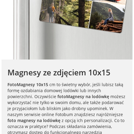
na Dzień Mamy
dla 30-latka
Kupony na
Zawieszki do
walentynki
samochodu ze
FotoKalendarze
na Dzień
dla 40-latka
zdjęciem
drewniane
Dziecka
Naklejki
dla mamy
Personalizowane
FotoKalendarze
na Dzień Ojca
gry ze zdjęciem
magnetyczne
Listwy do plakatów
dla taty
na urodziny
Plakaty ze zdjęć
FotoKalendarze
Opakowania
Magnesy ze zdjęciem 10x15
adwentowe
prezentowe
dla babci
na roczek
Kubki
FotoMagnesy 10x15
cm to świetny wybór, jeśli lubisz taką
personalizowane
Woreczki z organzy
formę ozdabiania domowej lodówki lub innych
dla dziadka
powierzchni. Oczywiście
fotoMagnesy na lodówkę
możesz
na 18 urodziny
wykorzystać nie tylko w swoim domu, ale także podarować
Koszulki
Koperty
je przyjaciołom lub bliskim jako drobny upominek. W
dla dziecka
personalizowane
naszym serwisie online Fotobum znajdziesz najróżniejsze
na 30 urodziny
foto magnesy na lodówkę
z opcją ich personalizacji. Co to
Inne
oznacza w praktyce? Podczas składania zamówienia,
dla ucznia
Fartuchy
otrzymasz dostęp do funkcjonalnego narzędzia