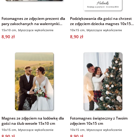
Fotoksiążki
na Dzień
dla przyjaciółki
Fotomagnes ze zdjęciem prezent dla
Podziękowania dla gości na chrzest
pary zakochanych na walentynki
Chłopaka
Dodatki i
ze zdjęciem dziecka magnes 10x15
15x10 cm
cm
opakowania
15x10 cm, błyszczące wykończenie
10x15 cm, błyszczące wykończenie
dla przyjaciela
8,90 zł
8,90 zł
na Dzień Kobiet
na walentynki
na mikołajki
na prezent
świąteczny
Magnes ze zdjęciem na lodówkę dla
Fotomagnes świąteczny z Twoim
na Dzień Babci i
gości na ślub wesele 15x10 cm
zdjęciem 10x15 cm
Dziadka
10x15 cm, błyszczące wykończenie
10x15 cm, błyszczące wykończenie
8,90 zł
8,90 zł