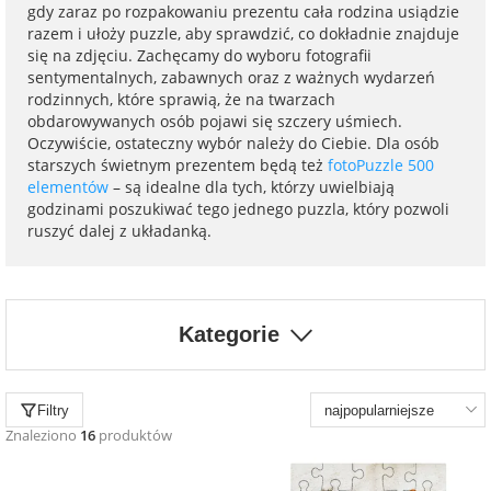
na 40 urodziny
personalizowane
gdy zaraz po rozpakowaniu prezentu cała rodzina usiądzie
razem i ułoży puzzle, aby sprawdzić, co dokładnie znajduje
dla nauczyciela
się na zdjęciu. Zachęcamy do wyboru fotografii
na 50 urodziny
Torby
sentymentalnych, zabawnych oraz z ważnych wydarzeń
personalizowane
rodzinnych, które sprawią, że na twarzach
dla miłośników
obdarowywanych osób pojawi się szczery uśmiech.
na wesele
kotów
Oczywiście, ostateczny wybór należy do Ciebie. Dla osób
Poduszki ze
starszych świetnym prezentem będą też
fotoPuzzle 500
zdjęciem
elementów
– są idealne dla tych, którzy uwielbiają
na rocznicę
dla miłośników
godzinami poszukiwać tego jednego puzzla, który pozwoli
ślubu
psów
ruszyć dalej z układanką.
Fotografie
na rozpoczęcie
dla brata
szkoły
Naklejki i
Kategorie
naprasowanki
dla siostry
imienne
na zakończenie
szkoły
Filtry
dla chłopaka
Bombki ze
Znaleziono
16
produktów
zdjęciem
na pamiątkę z
wakacji
dla dziewczyny