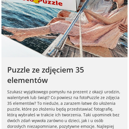
na Dzień Mamy
dla 30-latka
Kupony na
Zawieszki do
walentynki
samochodu ze
FotoKalendarze
na Dzień
dla 40-latka
zdjęciem
drewniane
Dziecka
Naklejki
dla mamy
Personalizowane
FotoKalendarze
na Dzień Ojca
gry ze zdjęciem
magnetyczne
Listwy do plakatów
dla taty
na urodziny
Plakaty ze zdjęć
FotoKalendarze
Opakowania
Puzzle ze zdjęciem 35
adwentowe
prezentowe
dla babci
elementów
na roczek
Kubki
personalizowane
Woreczki z organzy
dla dziadka
Szukasz wyjątkowego pomysłu na prezent z okazji urodzin,
na 18 urodziny
walentynek lub świąt? Co powiesz na fotoPuzzle ze zdjęcia
Koszulki
Koperty
35 elementów? To nieduże, a zarazem łatwe do ułożenia
dla dziecka
personalizowane
puzzle, które po złożeniu będą przedstawiać fotografię,
na 30 urodziny
którą wybrałeś w trakcie ich tworzenia. Taki upominek bez
Inne
dwóch zdań wywoła zarówno u dzieci, jak i u osób
dla ucznia
Fartuchy
dorosłych niezapomniane, pozytywne emocje. Najlepiej