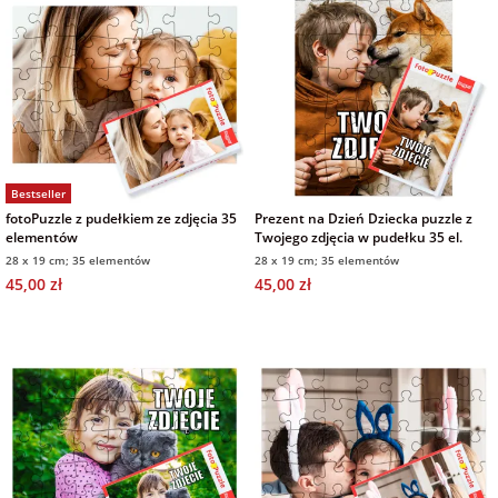
Fotoksiążki
na Dzień
dla przyjaciółki
Chłopaka
Dodatki i
opakowania
dla przyjaciela
na Dzień Kobiet
Bestseller
fotoPuzzle z pudełkiem ze zdjęcia 35
Prezent na Dzień Dziecka puzzle z
na walentynki
elementów
Twojego zdjęcia w pudełku 35 el.
28 x 19 cm; 35 elementów
28 x 19 cm; 35 elementów
45,00 zł
45,00 zł
na mikołajki
na prezent
świąteczny
na Dzień Babci i
Dziadka