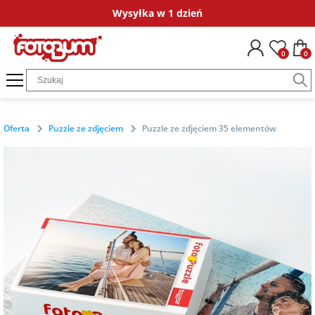
Wysyłka w 1 dzień
Okazje
Dla kogo
Kategorie
Fotokalendarze
Ramki ze zdjęciem
Plakaty ze zdjęć
Fotografie
Puzzle ze zdjęciem
Obrazy ze zdjęciem
Bombki ze zdjęciem
Magnesy ze zdjęciem
Poduszki ze zdjęciem
Dodatki i opakowania
Kubki personalizow
Koszulki persona
Naklejki i
0
0
na
dla chrzestnych
Fotokalendarze
FotoKalendarze
Ramki
Plakaty ze
fotoGrafie Mini
Puzzle ze
Obrazy na płótnie
Zestaw bombek
Magnesy ze
Poduszki
Księga gości
Kubki ze zdjęciem
Koszulki ze zdjęciem
Naklejki imien
podziękowanie
jednodzielne
drewniane ze
zdjęcia w ramie
zdjęciem 35
ze zdjęcia w ramie
zdjęciem matowe
bawełniane
zdjęciem
elementów
dla gości
Puzzle ze
fotoGrafie
Bombka gwiazdka
Naprasowanki
Kubki z nadrukiem
Koszulki z nadrukiem
Naprasowanki 
na komunię
zdjęciem
FotoKalendarze
Plakaty na
Polaroid
Obrazy na płótnie
Magnesy ze
Poszewki
imienne
ubrania
Oferta
Puzzle ze zdjęciem
Puzzle ze zdjęciem 35 elementów
13 stron A3+
Ramka ze
papierze ze
Puzzle ze
ze zdjęcia
zdjęciem błyszczące
bawełniane
dla świadków
zdjęciem na
zdjęcia
zdjęciem 96
Bombka okrągła
na chrzest
Magnesy ze
szkle akrylowym
fotoGrafie
elementów
Podziękowania dla
zdjęciem
FotoKalendarze
Kwadrat
Magnesy ze
gości
dla pary
13 stron A4
Plakaty na
Bombka serce
zdjęciem drewniane
na ślub
Ramka ze
płótnie ze
Puzzle ze
Ramki ze
zdjęciem na
zdjęcia
fotoGrafie
zdjęciem 252
Kartki
dla jubilata
zdjęciem
FotoKalendarze
drewnie
Klasyczne
elementy
Magnesy ze
okolicznościowe
na
biurkowe
zdjęciem akrylowe
podziękowania
ślubne
dla 18-latka
Obrazy ze
Fotografie w
Puzzle ze
Dodatki do zdjęć
zdjęciem
FotoKalendarze
ramce
zdjęciem 500
plakatowe
elementów