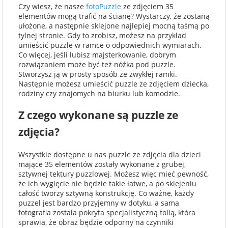
Czy wiesz, że nasze
fotoPuzzle
ze zdjęciem 35
elementów mogą trafić na ścianę? Wystarczy, że zostaną
ułożone, a następnie sklejone najlepiej mocną taśmą po
tylnej stronie. Gdy to zrobisz, możesz na przykład
umieścić puzzle w ramce o odpowiednich wymiarach.
Co więcej, jeśli lubisz majsterkowanie, dobrym
rozwiązaniem może być też nóżka pod puzzle.
Stworzysz ją w prosty sposób ze zwykłej ramki.
Następnie możesz umieścić puzzle ze zdjęciem dziecka,
rodziny czy znajomych na biurku lub komodzie.
Z czego wykonane są puzzle ze
zdjęcia?
Wszystkie dostępne u nas puzzle ze zdjęcia dla dzieci
mające 35 elementów zostały wykonane z grubej,
sztywnej tektury puzzlowej. Możesz więc mieć pewność,
że ich wygięcie nie będzie takie łatwe, a po sklejeniu
całość tworzy sztywną konstrukcję. Co ważne, każdy
puzzel jest bardzo przyjemny w dotyku, a sama
fotografia została pokryta specjalistyczną folią, która
sprawia, że obraz będzie odporny na czynniki