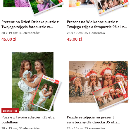
na Wielkanoc
Prezent na Dzień Dziecka puzzle z
Prezent na Wielkanoc puzzle z
na wieczór
Twojego zdjęcia fotopuzzle w
Twojego zdjęcia fotopuzzle 96 el. z
pudełku 35 el.
pudełkiem
panieński
28 x 19 cm; 35 elementów
28 x 19 cm; 35 elementów
45,00 zł
45,00 zł
na wieczór
kawalerski
Bestseller
Puzzle z Twoim zdjęciem 35 el. z
Puzzle ze zdjęcia na prezent
pudełkiem
świąteczny dla dziecka 35 el. z
pudełkiem
28 x 19 cm; 35 elementów
28 x 19 cm; 35 elementów