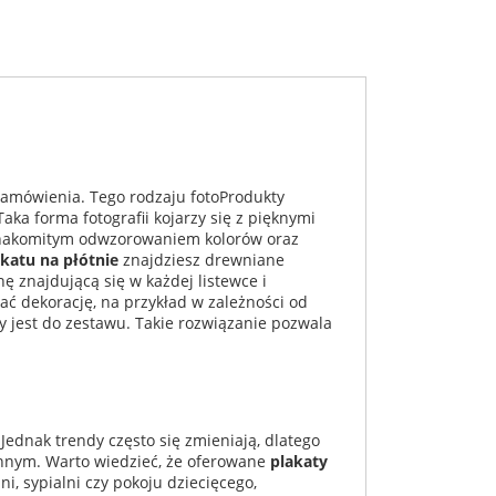
zamówienia. Tego rodzaju fotoProdukty
aka forma fotografii kojarzy się z pięknymi
, znakomitym odwzorowaniem kolorów oraz
akatu na płótnie
znajdziesz drewniane
ę znajdującą się w każdej listewce i
ć dekorację, na przykład w zależności od
 jest do zestawu. Takie rozwiązanie pozwala
ednak trendy często się zmieniają, dlatego
innym. Warto wiedzieć, że oferowane
plakaty
i, sypialni czy pokoju dziecięcego,