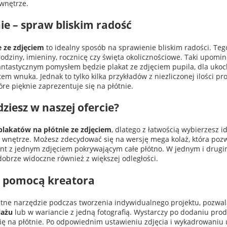
 wnętrze.
nie – spraw bliskim radość
e ze zdjęciem
to idealny sposób na sprawienie bliskim radości. Te
urodziny, imieniny, rocznicę czy święta okolicznościowe. Taki upo
fantastycznym pomysłem będzie plakat ze zdjęciem pupila, dla ukoch
em wnuka. Jednak to tylko kilka przykładów z niezliczonej ilości pro
óre pięknie zaprezentuje się na płótnie.
dziesz w naszej ofercie?
plakatów na płótnie ze zdjęciem
, dlatego z łatwością wybierzesz i
wnętrze. Możesz zdecydować się na wersję mega kolaż, która poz
ant z jednym zdjęciem pokrywającym całe płótno. W jednym i drug
dobrze widoczne również z większej odległości.
za pomocą kreatora
datne narzędzie podczas tworzenia indywidualnego projektu, pozw
lażu
lub w wariancie z jedną fotografią. Wystarczy po dodaniu pro
 się na płótnie. Po odpowiednim ustawieniu zdjęcia i wykadrowaniu 