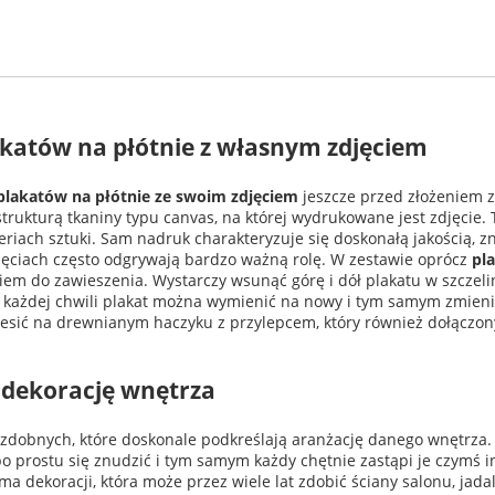
katów na płótnie z własnym zdjęciem
plakatów na płótnie ze swoim zdjęciem
jeszcze przed złożeniem 
rukturą tkaniny typu canvas, na której wydrukowane jest zdjęcie. T
eriach sztuki. Sam nadruk charakteryzuje się doskonałą jakością
jęciach często odgrywają bardzo ważną rolę. W zestawie oprócz
pl
em do zawieszenia. Wystarczy wsunąć górę i dół plakatu w szczelin
każdej chwili plakat można wymienić na nowy i tym samym zmienia
ić na drewnianym haczyku z przylepcem, który również dołączony
 dekorację wnętrza
dobnych, które doskonale podkreślają aranżację danego wnętrza. J
po prostu się znudzić i tym samym każdy chętnie zastąpi je czymś 
 dekoracji, która może przez wiele lat zdobić ściany salonu, jadaln