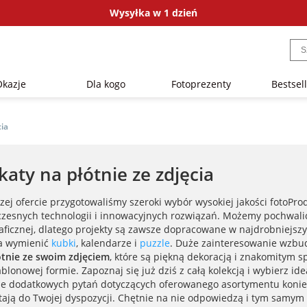
Wysyłka w 1 dzień
Okazje
Dla kogo
Fotoprezenty
Bestsel
cia
katy na płótnie ze zdjęcia
zej ofercie przygotowaliśmy szeroki wybór wysokiej jakości fotoPr
zesnych technologii i innowacyjnych rozwiązań. Możemy pochwali
raficznej, dlatego projekty są zawsze dopracowane w najdrobniejs
a wymienić
kubki
, kalendarze i
puzzle
. Duże zainteresowanie wzbud
ótnie ze swoim zdjęciem
, które są piękną dekoracją i znakomity
blonowej formie. Zapoznaj się już dziś z całą kolekcją i wybierz ide
ie dodatkowych pytań dotyczących oferowanego asortymentu koniecz
tają do Twojej dyspozycji. Chętnie na nie odpowiedzą i tym samym 