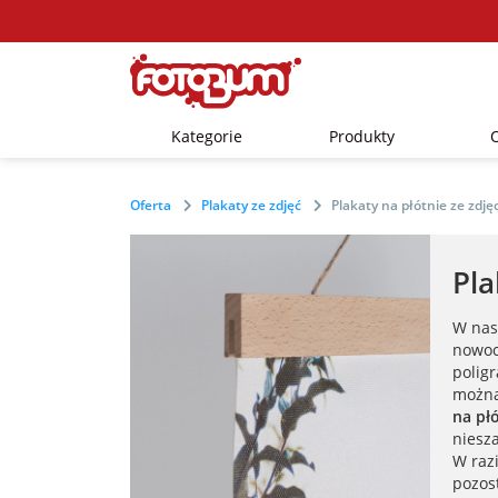
Kategorie
Produkty
Oferta
Plakaty ze zdjęć
Plakaty na płótnie ze zdję
Pla
W nas
nowoc
polig
możn
na pł
niesza
W raz
pozos