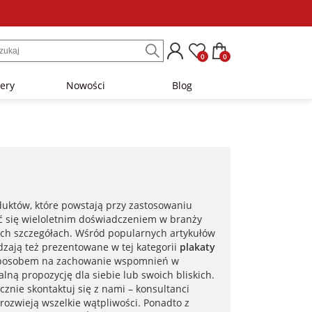
0
0
lery
Nowości
Blog
oduktów, które powstają przy zastosowaniu
ć się wieloletnim doświadczeniem w branży
zych szczegółach. Wśród popularnych artykułów
zają też prezentowane w tej kategorii
plakaty
m sposobem na zachowanie wspomnień w
alną propozycję dla siebie lub swoich bliskich.
nie skontaktuj się z nami – konsultanci
rozwieją wszelkie wątpliwości. Ponadto z