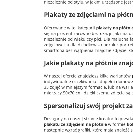
niezależnie od stylu, w jakim urządzone jest
Plakaty ze zdjęciami na płót
Oferowane w tej kategorii
plakaty na płótni
się na prezent zarówno bez okazji, jak i na 
niezależnie od wieku czy płci. Dla malucha 
zdjęciowej, a dla dziadków – nadruk z portret
smartfona bez wątpienia znajdzie zdjęcie, kt
Jakie plakaty na płótnie znaj
W naszej ofercie znajdziesz kilka wariantów
indywidualne oczekiwania i dopełni domowe 
35 zdjęć w mniejszym formacie, lub na wari
mierzący 50x70 cm, dzięki czemu zdjęcia są 
Spersonalizuj swój projekt 
Dostępny na naszej stronie kreator to przy
plakatu ze zdjęciem na płótnie
w formie
ko
następnie wgrać grafiki, które mają znaleźć