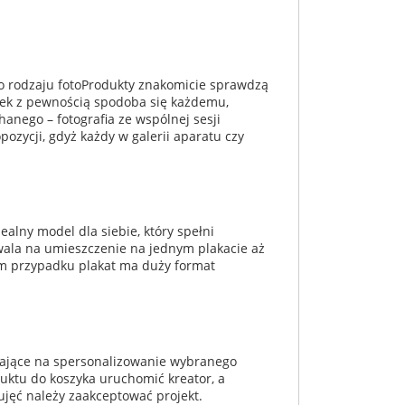
go rodzaju fotoProdukty znakomicie sprawdzą
minek z pewnością spodoba się każdemu,
anego – fotografia ze wspólnej sesji
pozycji, gdyż każdy w galerii aparatu czy
dealny model dla siebie, który spełni
wala na umieszczenie na jednym plakacie aż
im przypadku plakat ma duży format
alające na spersonalizowanie wybranego
duktu do koszyka uruchomić kreator, a
ujęć należy zaakceptować projekt.